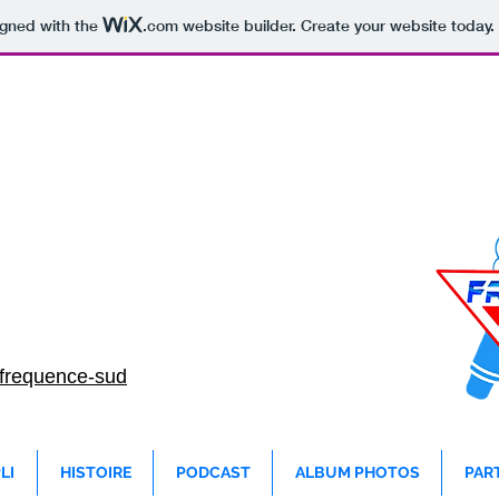
igned with the
.com
website builder. Create your website today.
TEL: 07.81.70.
MEDIAS GROUP
/frequence-sud
LI
HISTOIRE
PODCAST
ALBUM PHOTOS
PAR