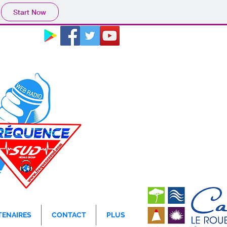
Start Now
78.45
TENAIRES
CONTACT
PLUS