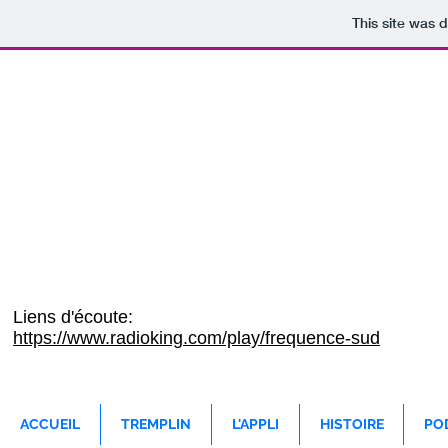
This site was 
NOS RADIOS MEDIAS GROUP
Liens d'écoute:
https://www.radioking.com/play/frequence-sud
ACCUEIL
TREMPLIN
L'APPLI
HISTOIRE
PO